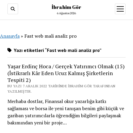
İbrahim Gör
menüy
aç
6 Ağustos 2026
Anasayfa
»
Fast web mali analiz pro
Yazı etiketleri “Fast web mali analiz pro”
Yaşar Erdinç Hoca / Gerçek Yatırımcı Olmak (15)
(İstikrarlı Kâr Eden Ucuz Kalmış Şirketlerin
Tespiti 2)
BU YAZI 7 ARALIK 2022 TARIHINDE İBRAHIM GÖR TARAFINDAN
YAZILMIŞTIR.
Merhaba dostlar, Finansal okur yazarlığa katkı
sağlaması ve borsa ile yeni tanışan benim gibi küçük ve
gariban yatırımcılarla öğrendiğim bilgileri paylaşmak
bakımından yeni bir proje…