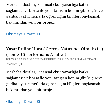
Olmak
Merhaba dostlar, Finansal okur yazarlığa katkı
(14)
sağlaması ve borsa ile yeni tanışan benim gibi küçük ve
(İstikrarlı
gariban yatırımcılarla öğrendiğim bilgileri paylaşmak
Kâr
bakımından yeni bir proje…
Eden
Ucuz
Yaşar
Okumaya Devam Et
Kalmış
Erdinç
Şirketlerin
Hoca
Yaşar Erdinç Hoca / Gerçek Yatırımcı Olmak (11)
Tespiti)
/
(Temettü Performans Analizi)
Gerçek
BU YAZI 27 KASIM 2022 TARIHINDE İBRAHIM GÖR TARAFINDAN
Yatırımcı
YAZILMIŞTIR.
Olmak
Merhaba dostlar, Finansal okur yazarlığa katkı
(12)
sağlaması ve borsa ile yeni tanışan benim gibi küçük ve
(Piyasa
gariban yatırımcılarla öğrendiğim bilgileri paylaşmak
Çarpanları
bakımından yeni bir proje…
Analizi)
Yaşar
Okumaya Devam Et
Erdinç