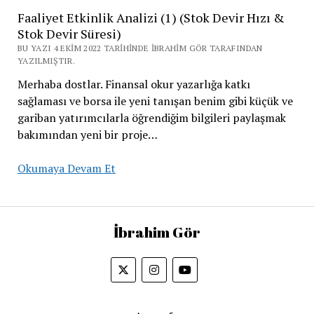
Hoca
Faaliyet Etkinlik Analizi (1) (Stok Devir Hızı &
/
Stok Devir Süresi)
Gerçek
BU YAZI 4 EKIM 2022 TARIHINDE İBRAHIM GÖR TARAFINDAN
Yatırımcı
YAZILMIŞTIR.
Olmak
Merhaba dostlar. Finansal okur yazarlığa katkı
(11)
sağlaması ve borsa ile yeni tanışan benim gibi küçük ve
(Temettü
gariban yatırımcılarla öğrendiğim bilgileri paylaşmak
Performans
bakımından yeni bir proje…
Analizi)
Faaliyet
Okumaya Devam Et
Etkinlik
Analizi
(1)
İbrahim Gör
(Stok
Devir
Hızı
&
Stok