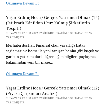
Yaşar
Okumaya Devam Et
Erdinç
Hoca
Yaşar Erdinç Hoca / Gerçek Yatırımcı Olmak (14)
/
(İstikrarlı Kâr Eden Ucuz Kalmış Şirketlerin
Gerçek
Tespiti)
Yatırımcı
BU YAZI 29 KASIM 2022 TARIHINDE İBRAHIM GÖR TARAFINDAN
Olmak
YAZILMIŞTIR.
(15)
Merhaba dostlar, Finansal okur yazarlığa katkı
(İstikrarlı
sağlaması ve borsa ile yeni tanışan benim gibi küçük ve
Kâr
gariban yatırımcılarla öğrendiğim bilgileri paylaşmak
Eden
bakımından yeni bir proje…
Ucuz
Kalmış
Yaşar
Okumaya Devam Et
Şirketlerin
Erdinç
Tespiti
Hoca
Yaşar Erdinç Hoca / Gerçek Yatırımcı Olmak (12)
2)
/
(Piyasa Çarpanları Analizi)
Gerçek
BU YAZI 27 KASIM 2022 TARIHINDE İBRAHIM GÖR TARAFINDAN
Yatırımcı
YAZILMIŞTIR.