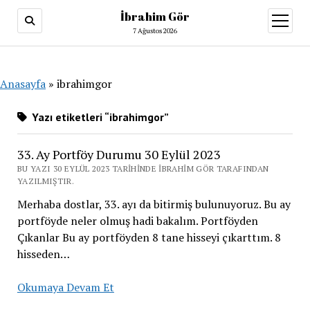
İbrahim Gör
menüy
aç
7 Ağustos 2026
Anasayfa
»
ibrahimgor
Yazı etiketleri “ibrahimgor”
33. Ay Portföy Durumu 30 Eylül 2023
BU YAZI 30 EYLÜL 2023 TARIHINDE İBRAHIM GÖR TARAFINDAN
YAZILMIŞTIR.
Merhaba dostlar, 33. ayı da bitirmiş bulunuyoruz. Bu ay
portföyde neler olmuş hadi bakalım. Portföyden
Çıkanlar Bu ay portföyden 8 tane hisseyi çıkarttım. 8
hisseden…
33.
Okumaya Devam Et
Ay