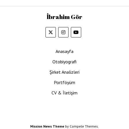
Portföy
Durumu
İbrahim Gör
30
Eylül
2023
Anasayfa
Otobiyografi
Şirket Analizleri
Portföyüm
CV & İletişim
Mission News Theme
by Compete Themes.