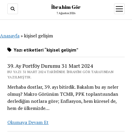
İbrahim Gör
menüy
aç
7 Ağustos 2026
Anasayfa
»
kişisel gelişim
Yazı etiketleri “kişisel gelişim”
39. Ay Portföy Durumu 31 Mart 2024
BU YAZI 31 MART 2024 TARIHINDE İBRAHIM GÖR TARAFINDAN
YAZILMIŞTIR.
Merhaba dostlar, 39. ayı bitirdik. Bakalım bu ay neler
olmuş? Makro Görünüm TCMB, PPK toplantısından
derlediğim notlara göre; Enflasyon, hem küresel de,
hem de ülkemizde…
39.
Okumaya Devam Et
Ay