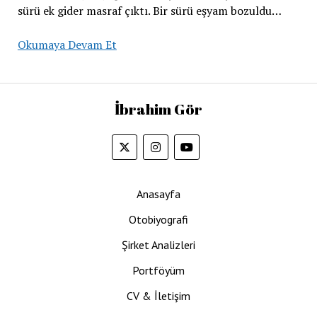
sürü ek gider masraf çıktı. Bir sürü eşyam bozuldu…
16.
Okumaya Devam Et
Ay
Portföy
Durumu
İbrahim Gör
30
Nisan
2022
Anasayfa
Otobiyografi
Şirket Analizleri
Portföyüm
CV & İletişim