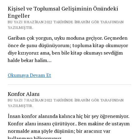
Portföy
Kişisel ve Toplumsal Gelişiminin Önündeki
Durumu
Engeller
31
BU YAZI 8 HAZIRAN 2022 TARIHINDE İBRAHIM GÖR TARAFINDAN
Mart
YAZILMIŞTIR.
2024
Gariban çok yorgun, uyku moduna geçiyor. Geçmeden
önce de şunu düşünüyorum; topluma kitap okumuyor
diye kızıyoruz ama, ben bile kitap okumayı sevdiğim
halde bekar halim…
Kişisel
Okumaya Devam Et
ve
Toplumsal
Konfor Alanı
Gelişiminin
BU YAZI 7 HAZIRAN 2022 TARIHINDE İBRAHIM GÖR TARAFINDAN
Önündeki
YAZILMIŞTIR.
Engeller
İnsan konfor alanında kalınca hiç bir şey öğrenemiyor.
Konfor alanı insanı çürütüyor.. Ben makine de ustayım
normalde ama şöyle düşünün; bir aracınız var
kullanmayı biliyorsunuz…