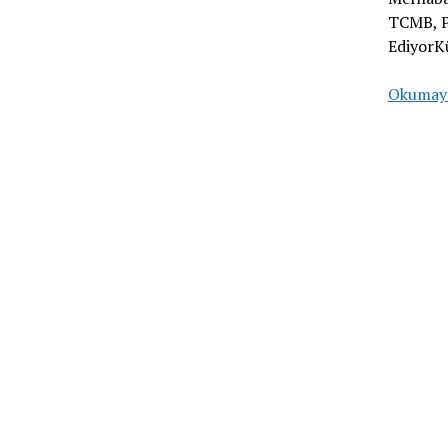
TCMB, PP
EdiyorK
Okumay