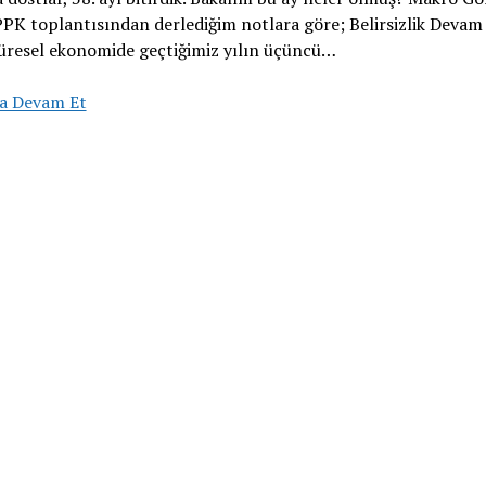
K toplantısından derlediğim notlara göre; Belirsizlik Devam
üresel ekonomide geçtiğimiz yılın üçüncü…
38.
a Devam Et
Ay
Portföy
Durumu
29
Şubat
2024