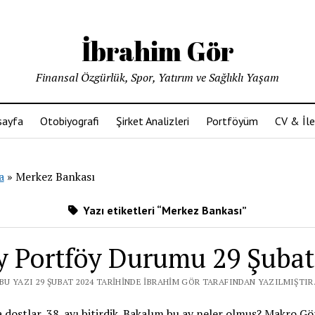
İbrahim Gör
Finansal Özgürlük, Spor, Yatırım ve Sağlıklı Yaşam
sayfa
Otobiyografi
Şirket Analizleri
Portföyüm
CV & İle
a
»
Merkez Bankası
Yazı etiketleri “Merkez Bankası”
Ay Portföy Durumu 29 Şubat
BU YAZI 29 ŞUBAT 2024 TARIHINDE İBRAHIM GÖR TARAFINDAN YAZILMIŞTIR
dostlar, 38. ayı bitirdik. Bakalım bu ay neler olmuş? Makro 